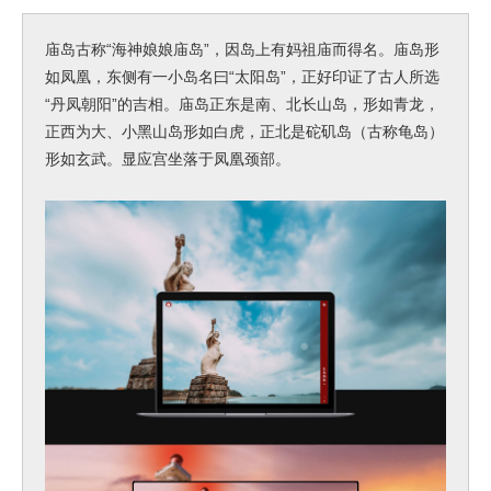
庙岛古称“海神娘娘庙岛”，因岛上有妈祖庙而得名。庙岛形
如凤凰，东侧有一小岛名曰“太阳岛”，正好印证了古人所选
“丹凤朝阳”的吉相。庙岛正东是南、北长山岛，形如青龙，
正西为大、小黑山岛形如白虎，正北是砣矶岛（古称龟岛）
形如玄武。显应宫坐落于凤凰颈部。